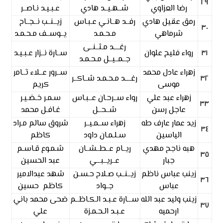
٢٩
رضا العزاوي
شــهـيــد هادي
عـبـيـد نـاصــر
رمق عقيل هادي
رفــد هــانـي عـبـاس
زيــنــب نــجــاح
٣٠
شرماهي
مـحـمـد
يــوســف مـحـمـد
رغــــد مـثــنــى
٣١
رواء فليح علوان
ســارة نــزار عـبـيـد
جــمــيــل مـحـمـد
زهراء عادل محمد
ســرور عــلاء ثــامر
٣٢
رغــــد مـحـمـد شــاكــر
موسى
كريم
زهراء عبد علي
رواء ســرحـان عــبـاس
سـمـر خـضـيـر
٣٣
عاجل رسن
شــحــل
غـافـل محمد
زيد عمار عارف طه
زهراء ســمـيــر
شروق سالم مـراد
٣٤
الياسين
سـلـمـان داود
كاظم
هبه ناجح مهدي
ريــام عــطــشــان
شـمـوع قـاسـم
٣٥
جبار
عــريــبـــي
عبد الحسين
زينب عباس ناظم
زيــنــب صـلاح حـسـن
شهد عبدالامير
٣٦
عباس
جــواد
كاظم حسين
زينب وليد عبد الله
ســـارة عـبـد الـكـاظــم
ضحى محمد باني
٣٧
ارحميه
عـبـد الـحـمـزة
علي