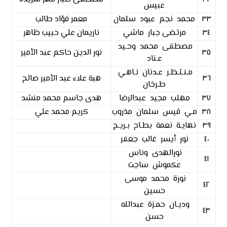
عبيس
٣٣
محمد نجم عبود سلمان
معمر فؤاد طالب
٣٤
مرتضى جبار ماشي
ناريمان علي حبيب ظاهر
مصطفى محمد وحـيد
٣٥
نور الدين حاكم عبد الأمير
عـناد
مـنـتـظـر عـدنان نـاهـي
٣٦
هبة علاء عبد الأمير صالح
طـرخان
٣٧
مهلب مجيد عبدالرضا
هدى جاسم محمد منشد
٣٨
مـي قيس سلمان مذروب
كريم محمد علي
٣٩
نهايـة نعمة بطـاح بـريـج
٤٠
نور أيسر غالب جعفر
نورالهدى وناس
٤١
عكموش ساجت
نورة محمد موسى
٤٢
حسين
وديـان حمـزة عبدالله
٤٣
حسن