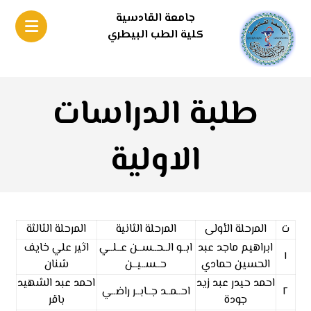
جامعة القادسية
كلية الطب البيطري
طلبة الدراسات
الاولية
ت
المرحلة الأولى
المرحلة الثانية
المرحلة الثالثة
ابراهيم ماجد عبد
ابــو الــحــســن عــلــي
اثير علي خايف
١
الحسين حمادي
حــســيــن
شنان
احمد حيدر عبد زيد
احمد عبد الشهيد
٢
احــمــد جــابــر راضــي
جودة
باقر