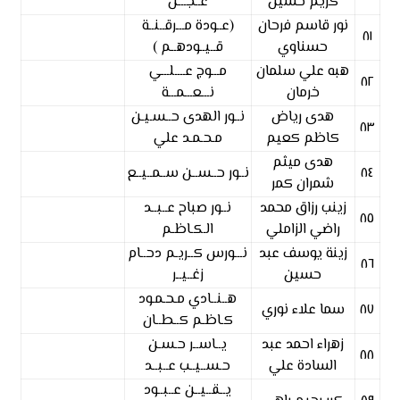
كريم حسين
عــجـــل
نور قاسم فرحان
(عــودة مـــرقــنــة
٨١
حسناوي
قــيــودهــم )
هبه علي سلمان
مـــوج عــــلـــي
٨٢
خرمان
نـــعـــمـــة
هدى رياض
نــور الهدى حــسـيـن
٨٣
كاظم كعيم
مـحـمـد علي
هدى ميثم
٨٤
نــور حــســن ســمــيــع
شمران كمر
زينب رزاق محمد
نــور صباح عــبــد
٨٥
راضي الزاملي
الـكـاظـم
زينة يوسف عبد
نـــورس كــريـم دحــام
٨٦
حسين
زغــيــر
هــنــادي مـحـمـود
٨٧
سما علاء نوري
كـاظـم كــطــان
زهراء احمد عبد
يــاســر حـسـن
٨٨
السادة علي
حـســيــب عــبــد
يــقــيــن عــبــود