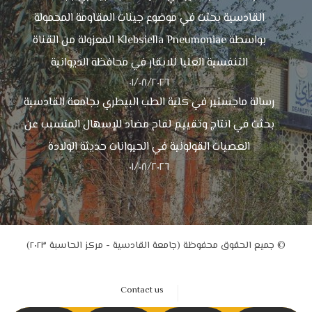
القادسية بحثت في موضوع جينات المقاومة المحمولة
بواسطة Klebsiella Pneumoniae المعزولة من القناة
التنفسية العليا للابقار في محافظة الديوانية
٠١/٠٨/٢٠٢٦
رسالة ماجستير في كلية الطب البيطري بجامعة القادسية
بحثت في انتاج وتقييم لقاح مضاد للإسهال المتسبب عن
العصيات القولونية في الحيوانات حديثة الولادة
٠١/٠٨/٢٠٢٦
© جميع الحقوق محفوظة (جامعة القادسية - مركز الحاسبة ٢٠٢٣)
Contact us