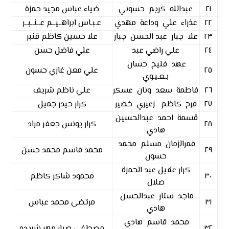
٢١
عبدالله كريم حسوني
ضياء عباس مجيد حمزة
٢٢
عذراء علي وداعة مهدي
عـبـاس ابراهــيــم عــنــبــر
٢٣
علا جبار عبد الحسن جبار
علا حسين كاظم قنبر
٢٤
علي راضي عبد
علي فاضل حسن
عهد فليح حسان
٢٥
علي معن غازي حسون
بـعـيـوي
٢٦
فاطمة سعد ونان عسكر
علي ناظم شريف
٢٧
فرح كاظم زعيري خضير
كرار حيدر جميل
قسمة احمد عبدالحسين
٢٨
كرار يونس جعفر مراد
هادي
قمرالزمان مسلم محمد
٢٩
محمد قاسم محمد حسن
حسون
كرار عقيل عبد الحمزة
٣٠
محمود شاكر كاظم
صلال
ماجد ستار عبدالحسن
٣١
مرتضى محمد عباس
هادي
محمد قاسم هادي
٣٢
مصطفى صبار مهر شريده