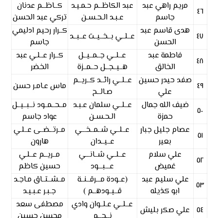
مريم راهي عبد
عبد الكاظــم حـمـيـد
كــاظــم عدنان
٤٦
جاسم
عـبـد الـحـسـن
تركي عبد الحسن
هدى قاسم عبد
كــرار رحيم ادليمي
٤٧
عــلــي بــخــيــت عــبــد
الحسن
جاسم
فاطمة عبد
عــلــي جــمــيــل
كــرار عــلـي عبد
٤٨
الخالق
هــيــجــل حــمــزة
الخضر
صفد حيدر حسين
عــلــي رائــد كــريــم
٤٩
ماس عـامـر حسن
علي
صـالــح
ضيف الله جمال
عــلــي سلمان عـبـد
مــحــمــود نــبــيــل
٥٠
حمزة
الـحـسـن
عواد جاسم
عصام جليل جبار
عــلــي شــمــخـــي
مــرتــضــى عــلـي
٥١
بعير
عــيــدان
هارون
علي سلام
عــلــي شــانـــي
مــريــم عــلـي
٥٢
غميض
عـــبـــود
حسين كاظم
علي سليم عبد
(عــودة مـــرقــنــة
مــشــتــاق مـاجـد
٥٣
ابو كذيله
قــيــودهــم )
جـبـر عـبـيـد
عــلــي عـلــوان وادي
مصطفى سعد
٥٤
علي صكر بليش
نــجــم
محسن حسين