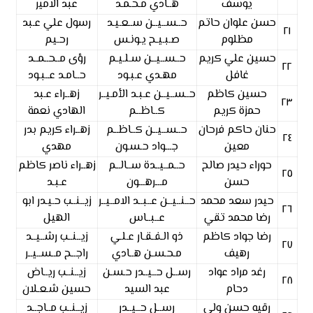
يوسف
هــادي مـحـمـد
عبد الامير
حسن علوان حاتم
حــســيــن ســعـيـد
رسول علي عـبد
٢١
مظلوم
صـبـيـح يـونـس
رحـيم
حسين علي كريم
حــســيــن سـلـيـم
رؤى مــحــمــد
٢٢
غافل
مهـدي عـبـود
حــامـد عــبـود
حسين كاظم
حــســيــن عـبـد الأمـيــر
زهــراء عـبد
٢٣
حمزة كريم
كــاظــم
الهادي نعمة
حنان حاكم فرحان
حــســيــن كــاظــم
زهــراء كريم بدر
٢٤
معين
جـــواد حـسـون
مهدي
حوراء حيدر صالح
حــمــيــدة ســالــم
زهــراء ناصر كاظم
٢٥
حسن
مـــرهـــون
عـبـد
حيدر سعد محمد
حــنــيــن عــبــد الامــيــر
زيــنــب حـيـدر ابو
٢٦
رضا محمد تقي
عــبــاس
الهيل
رضا جواد كاظم
ذو الـفـقـار عـلـي
زيــنــب رشــيــد
٢٧
رهيف
مـحـسـن هــادي
راجــح مــســيــر
رغد مراد عواد
رســل حــيــدر حـسـن
زيــنــب ريــاض
٢٨
دحام
عبد السيد
حسين شـعـلان
رقيه حسن ولي
رســل حــيــدر
زيــنــب مــاجــد