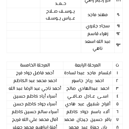
٨٩
كرر رحيم راهي
حــمــد
يــوســف صــلاح
٩٠
مهند ماجد
عــباس يــوسـف
٩١
سجاد جلاوي
٩٢
زهراء قاسم
عبد الله اسعد
٩٣
ناهي
ت
المرحلة الرابعة
المرحلة الخامسة
١
ابتسام ماجد عبدا لسادة
أحمد فاضل جواد فرج
٢
احمد رياح جاسور
احمد محمد عبد الكاظم
٣
احمد عبدالهادي صالح
أحمد ناجي عبد الرضا عبد الله
٤
اســى عــادل صــافــي
أسراء أياد كاظم حسين
٥
أفراح شفيق عبد هادي
أسراء جواد كاظم حسن
٦
ألاء باسم جواد كاظم
أسراء سالم حسين كاظم
٧
باقر حسين جيجان محمد
آمال محمد علي الله فريج
٨
بان حمزة عبد محمد
أمنة إبراهيم محمد جعفر