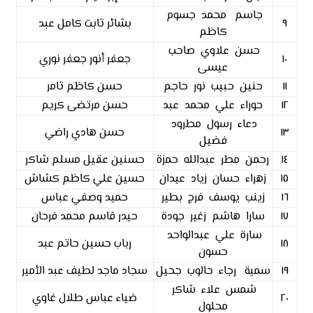
جاسم محمد جسوم
٩
بشائر ثابت كامل عبد
كاظم
حسن علاوي صاحب
١٠
جعفر أنور جعفر نوري
عيسى
١١
حنين حبيب نور حاجم
حسن كاظم ثامر
١٢
حوراء علي محمد عبد
حسن مرتضى كريم
دعاء رسول مطرود
١٣
حسن هادي راضي
فضيل
١٤
رحمن مطر عبدالله حمزة
حسنين عقيل مسلم شاكر
١٥
زهراء حسان زياد عيدان
حسين علي كاظم كشاش
١٦
زينب يوسف فرج بطير
حميد وصفي عباس
١٧
سارا هاشم زغير جودة
حيدر قاسم محمد فرحان
سارة علي عبدالواحد
١٨
رباب حسين حاتم عبد
حسون
١٩
سمية رجاء حالوب جحيل
سجاد ماجد لطيف عبد الأمير
شمس علاء شاكر
٢٠
ضياء عباس طلال غاوي
محلول