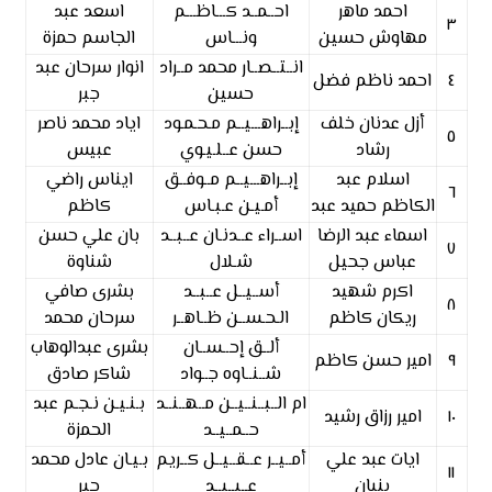
احمد ماهر
احــمــد كـــاظـــم
اسعد عبد
٣
مهاوش حسين
ونـــاس
الجاسم حمزة
انــتــصــار محمد مــراد
انوار سرحان عبد
٤
احمد ناظم فضل
حسين
جبر
أزل عدنان خلف
إبــراهـــيــم مـحـمـود
اياد محمد ناصر
٥
رشاد
حسن عــلـيـوي
عبيس
اسلام عبد
إبــراهـــيــم مــوفــق
ايناس راضي
٦
الكاظم حميد عبد
أمـيـن عـبـاس
كاظم
اسماء عبد الرضا
اســراء عــدنـان عــبــد
بان علي حسن
٧
عباس جحيل
شـلال
شناوة
اكرم شهيد
أســيــل عــبــد
بشرى صافي
٨
ريكان كاظم
الـحـســن ظــاهــر
سرحان محمد
ألــق إحــســان
بشرى عبدالوهاب
٩
امير حسن كاظم
شــنــاوه جــواد
شاكر صادق
ام الــبــنــيــن مــهــنــد
بـنـيـن نـجـم عبد
١٠
امير رزاق رشيد
حــمــيــد
الحمزة
ايات عبد علي
أمــيــر عــقــيــل كــريم
بـيـان عادل محمد
١١
بنيان
عــبــيــد
جبر