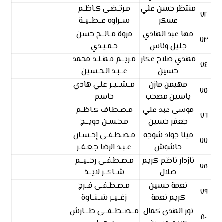
منتظر حسن علي
مـرتـضـى كـاظـم
٧٢
عسكر
ســراوه عــطــيــة
مها عبد الهادي
مروة مــالــح حسن
٧٣
جليل وناس
حـمـيـدي
مهدي صلاح عكار
مـريــم مـهـنـد محمد
٧٤
حسين
عــبـد الـحـسين
مهيمن مازن
مــشــيــر علي هادي
٧٥
ياسين مصحب
جاسم
موسى عبد علي
مـصـطـاف كـاظـم
٧٦
جعفر حسين
مـحـسـن دويــج
مينا جواد شوجه
مـصـطـفـى إحـسـان
٧٧
حاشوش
عـبـد الرضا جـعـفـر
نازدار ناظم كريم
مـصـطـفـى رحــيــم
٧٨
صلال
شــاكــر لايــذ
نعمة حسين
مـصـطـفـى فــرج
٧٩
كريم نعمة
زغــيــر شــنــاوة
نور الهدى كمال
مــصــطــفــى طـــارش
٨٠