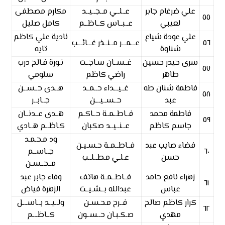
علي ضرغام جابر
عــلــي مــجــيــد
مكارم مصطفى
٥٥
لعيبي
عــبــاس كــاظــم
كامل صليل
علي عودة شياع
نادية علي كاظم
٥٦
عـــمـــر مــنــذر غـــائـــب
شناوة
تايه
سرى حيدر حسين
غــســان سـاجــت
نـورة فـالح درب
٥٧
طاهر
راضي كاظم
سلومي
فاطمة شنان طه
غــيـــداء حــمــد
هــدى حــســن
٥٨
عبد
حــســيـــن
جــابــر
فاطمة محمد
فــاطــمــة حــاكـم
هــدى عــدنــان
٥٩
جاسم كاظم
عــنــيــد صكبان
كـاظــم هــادي
ود مـحـمـد
فضاء صايب عبد
فــاطــمــة حـسـيـن
٦٠
جــاســم
حسن
عـلـي مـطــلــب
مــحــسـن
زهراء نافع حامد
فــاطــمــة هاتف
وفاء جابر عبد
٦١
عباس
عبدالله بــشـيــت
الزهرة فياض
كرار كاظم صالح
فــرح مـحـسـن
ولــيــد بــاســـل
٦٢
مهدي
صـكـبـان حــســون
كــاظـــم