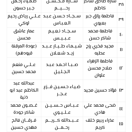
سارة صادق شاكر
ســـارة مــحــســن
ضـمـياء رحـمن
٣٨
كاظم
رحــــيـــم
جـبـر حسون
فاطمة رزاق جبر
ســجــاد حـسـن عـبـد
عــلــي رياض رحيم
٣٩
بعيوي
الـعـبـاس
لوكي
فاطمة محمد
ســجــاد نـعـيـم
عمار عاشق
٤٠
شاكر حسن
عــبــيــس
محسن
مجيد فخري رزج
شـيــمـاء طــيــار عــبــد
(عودة المرقنة
٤١
عطيه
زيــد شـعـلان
قيودهم)
فاطمة الزهراء
صــبــا احـمـد عـبـد
عــلــي منعم
٤٢
صلاح محسن
الـجـلـيـل
محمد حسين
علوان
عبدالله عبد
ضـيـاء حـسـيـن فـــزع
٤٣
فؤاد حسين مجيد
الكاظم عبد ابو
عــجــر
ذنية
ضحى محمد علي
عــبــاس حــســيــن
غــصــون محمد
٤٤
هادي
عــلــيــوي
شاكر جودة
عذراء ربيع خلف
عـــبــدالله كـــريـــم
فــرقـــان فالح
٤٥
كريم
رحــمـــن
مهدي حسين