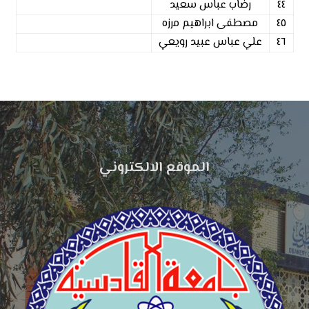
٤٤
رضاب عباس سعيد
٤٥
مصطفى ابراهيم مرزه
٤٦
علي عباس عبيد رويعي
الموقع الالكتروني