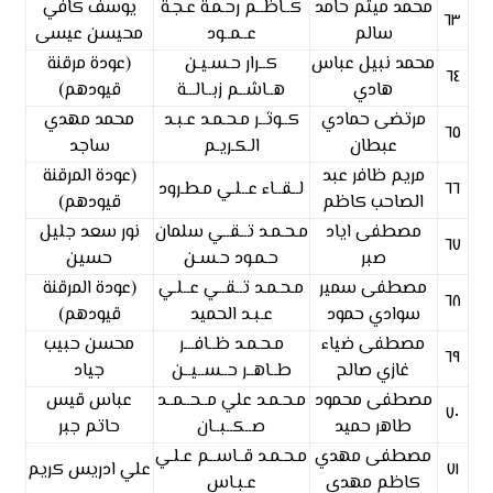
محمد ميثم حامد
كــاظــم رحـمـة عـجـة
يوسف كافي
٦٣
سالم
عــمــود
محيسن عيسى
محمد نبيل عباس
كــرار حـسـيـن
(عودة مرقنة
٦٤
هادي
هــاشــم زبــالـــة
قيودهم)
مرتضى حمادي
كــوثــر مـحـمـد عـبـد
محمد مهدي
٦٥
عبطان
الـكـريـم
ساجد
مريم ظافر عبد
(عودة المرقنة
٦٦
لــقــاء عــلـي مـطـرود
الصاحب كاظم
قيودهم)
مصطفى اياد
مـحـمـد تــقــي سلمان
نور سعد جليل
٦٧
صبر
حـمـود حـسـن
حسين
مصطفى سمير
مـحـمـد تــقــي عــلـي
(عودة المرقنة
٦٨
سوادي حمود
عـبـد الحميد
قيودهم)
مصطفى ضياء
مـحـمـد ظــافـــر
محسن حبيب
٦٩
غازي صالح
طــاهــر حــســيــن
جياد
مصطفى محمود
مـحـمـد علي مــحــمــد
عباس قيس
٧٠
طاهر حميد
صــكــبــان
حاتم جبر
مصطفى مهدي
مـحـمـد قــاســم عـلـي
٧١
علي ادريس كريم
كاظم مهدي
عـبـاس