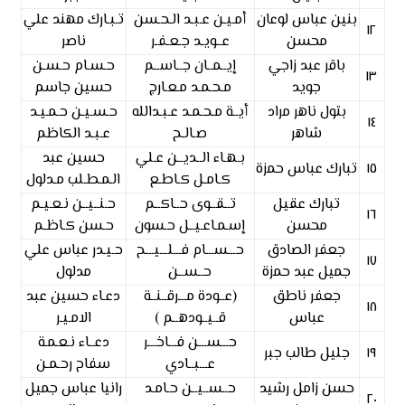
بنين عباس لوعان
أمـيـن عـبـد الـحـسن
تـبـارك مهند علي
١٢
محسن
عــويـد جـعـفـر
ناصر
باقر عبد زاجي
إيــمــان جــاســم
حـسـام حـسـن
١٣
جويد
مـحـمـد مـعـارج
حسين جاسم
بتول ناهر مراد
أيــة مـحـمـد عـبـدالله
حـسـيـن حـمـيـد
١٤
شاهر
صـالـح
عـبـد الكاظم
بـهـاء الــديــن عـلي
حسين عبد
١٥
تبارك عباس حمزة
كـامـل كـاطـع
الـمـطـلب مـدلول
تبارك عقيل
تــقــوى حــاكــم
حـنــيــن نـعـيـم
١٦
محسن
إسـمـاعـيــل حـسون
حـسن كـاظـم
جعفر الصادق
حـــســـام فـــلـــيـــح
حـيـدر عباس علي
١٧
جميل عبد حمزة
حــســن
مدلول
جعفر ناطق
(عــودة مـــرقــنــة
دعـاء حسين عبد
١٨
عباس
قــيــودهــم )
الامـيـر
حـــســـن فـــاخـــر
دعــاء نـعـمـة
١٩
جليل طالب جبر
عـــبــادي
سفاح رحـمـن
حسن زامل رشيد
حــســيــن حـامـد
رانيا عباس جميل
٢٠