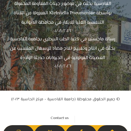
القادسية بحثت في موضوع جينات المقاومة المحمولة
بواسطة Klebsiella Pneumoniae المعزولة من القناة
التنفسية العليا للابقار في محافظة الديوانية
٠١/٠٨/٢٠٢٦
رسالة ماجستير في كلية الطب البيطري بجامعة القادسية
بحثت في انتاج وتقييم لقاح مضاد للإسهال المتسبب عن
العصيات القولونية في الحيوانات حديثة الولادة
٠١/٠٨/٢٠٢٦
© جميع الحقوق محفوظة (جامعة القادسية - مركز الحاسبة ٢٠٢٣)
Contact us