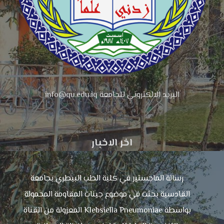
البريد الالكتروني للجامعة info@qu.edu.iq
اخر الاخبار
رسالة الماجستير في كلية الطب البيطري بجامعة
القادسية بحثت في موضوع جينات المقاومة المحمولة
بواسطة Klebsiella Pneumoniae المعزولة من القناة