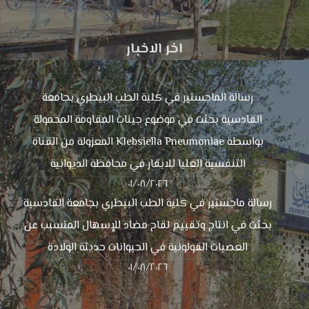
اخر الاخبار
رسالة الماجستير في كلية الطب البيطري بجامعة
القادسية بحثت في موضوع جينات المقاومة المحمولة
بواسطة Klebsiella Pneumoniae المعزولة من القناة
التنفسية العليا للابقار في محافظة الديوانية
٠١/٠٨/٢٠٢٦
رسالة ماجستير في كلية الطب البيطري بجامعة القادسية
بحثت في انتاج وتقييم لقاح مضاد للإسهال المتسبب عن
العصيات القولونية في الحيوانات حديثة الولادة
٠١/٠٨/٢٠٢٦