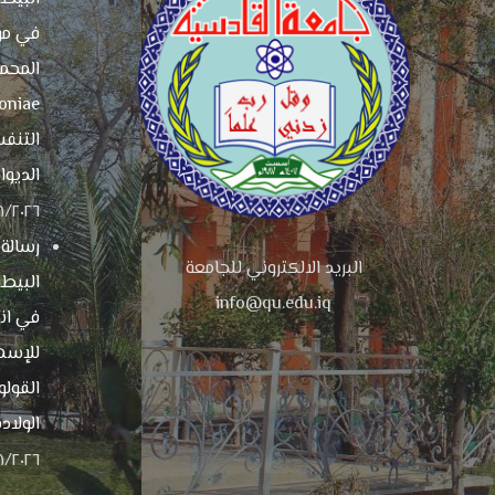
في مو
التنفس
الديوان
٠٨/٢٠٢٦
رسالة
البريد الالكتروني للجامعة
البيطر
info@qu.edu.iq
في انت
للإسه
القولو
الولادة
٠٨/٢٠٢٦