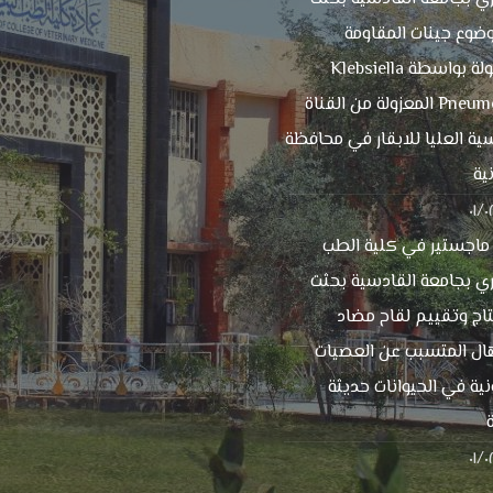
ضوع جينات المقاومة
المحمولة بواسطة Klebsiella
Pneumoniae المعزولة من القناة
ية العليا للابقار في محافظة
ية
٠١/
 ماجستير في كلية الطب
ي بجامعة القادسية بحثت
اج وتقييم لقاح مضاد
ال المتسبب عن العصيات
نية في الحيوانات حديثة
٠١/