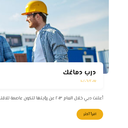
درب دماغك
١٠/٠٦/٢٠١٧
أعلنت دبي خلال العام ٢٠١٣ عن رؤيتها لتكون عاصمة للاقتصاد الإسلامي. فالمبادئ الإسلامية تلعب دوراً أساسيا ً اليوم في بيئة ...
اقرأ أكثر