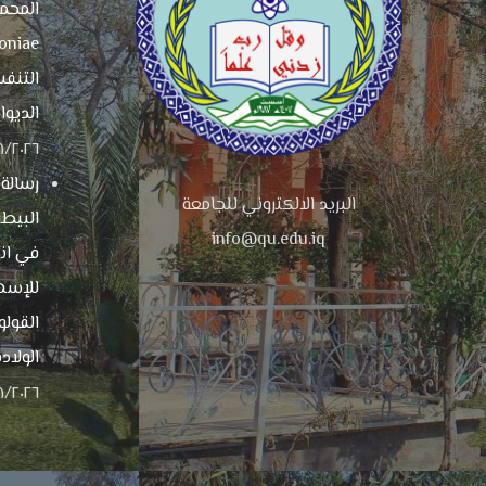
التنفس
الديوان
٠٨/٢٠٢٦
رسالة
البريد الالكتروني للجامعة
البيطر
info@qu.edu.iq
في انت
للإسه
القولو
الولادة
٠٨/٢٠٢٦