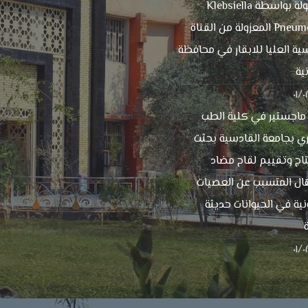
المحمولة بواسطة Klebsiella
Pneumoniae المعزولة من القناة
ية العليا للابقار في محافظة
ية
٠١/
 ماجستير في كلية الطب
ي بجامعة القادسية بحثت
اج وتقييم لقاح مضاد
ال المتسبب عن العصيات
نية في الحيوانات حديثة
٠١/