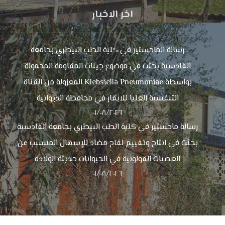
اخر الاخبار
رسالة الماجستير في كلية الطب البيطري بجامعة
القادسية بحثت في موضوع جينات المقاومة المحمولة
بواسطة Klebsiella Pneumoniae المعزولة من القناة
التنفسية العليا للابقار في محافظة الديوانية
٠١/٠٨/٢٠٢٦
رسالة ماجستير في كلية الطب البيطري بجامعة القادسية
بحثت في انتاج وتقييم لقاح مضاد للإسهال المتسبب عن
العصيات القولونية في الحيوانات حديثة الولادة
٠١/٠٨/٢٠٢٦