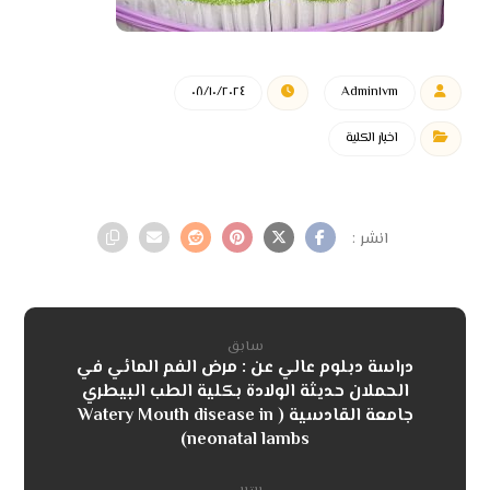
٠٨/١٠/٢٠٢٤
Admin١vm
اخبار الكلية
سابق
دراسة دبلوم عالي عن : مرض الفم المائي في
الحملان حديثة الولادة بكلية الطب البيطري
جامعة القادسية ( Watery Mouth disease in
neonatal lambs)