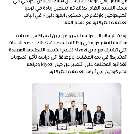
من العمر. وفي الوقت نفسه، كان هناك انخفاض تدريجي في
سمك النسيج الضام. كذلك تم تسجيل زيادة في تركيز
الجليكوجين وارتفاع في مستوى الميوزينين-١ في ألياف
العضلات الهيكلية مع تقدم العمر.
اوصت الرسالة الى دراسة التعبير عن جين Myoz١ في عضلات
مختلفة لفهم دوره في وظائف العضلات، كذلك تحديد الجينات
التي تشترك مع جين Myoz١ لفهم الشبكة التنظيمية المعقدة
المشاركة في نمو العضلات. بالإضافة الى دراسة تأثير المكونات
الغذائية المختلفة على التعبير عن جين Myoz١ وتراكم
الجليكوجين في ألياف العضلات الهيكلية.