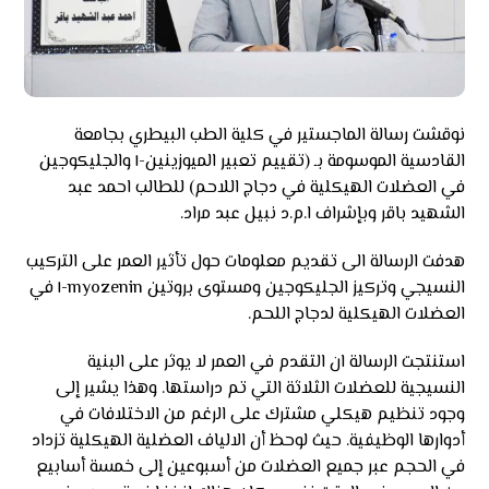
نوقشت رسالة الماجستير في كلية الطب البيطري بجامعة
القادسية الموسومة بـ (تقييم تعبير الميوزينين-١ والجليكوجين
في العضلات الهيكلية في دجاج اللاحم) للطالب احمد عبد
الشهيد باقر وبإشراف ا.م.د نبيل عبد مراد.
هدفت الرسالة الى تقديم معلومات حول تأثير العمر على التركيب
النسيجي وتركيز الجليكوجين ومستوى بروتين myozenin-١ في
العضلات الهيكلية لدجاج اللحم.
استنتجت الرسالة ان التقدم في العمر لا يوثر على البنية
النسيجية للعضلات الثلاثة التي تم دراستها. وهذا يشير إلى
وجود تنظيم هيكلي مشترك على الرغم من الاختلافات في
أدوارها الوظيفية. حيث لوحظ أن الالياف العضلية الهيكلية تزداد
في الحجم عبر جميع العضلات من أسبوعين إلى خمسة أسابيع