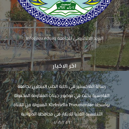
البريد الالكتروني للجامعة info@qu.edu.iq
اخر الاخبار
رسالة الماجستير في كلية الطب البيطري بجامعة
القادسية بحثت في موضوع جينات المقاومة المحمولة
بواسطة Klebsiella Pneumoniae المعزولة من القناة
التنفسية العليا للابقار في محافظة الديوانية
٠١/٠٨/٢٠٢٦