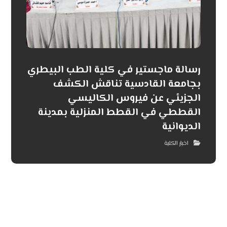
رسالة ماجستير في كلية الطب البيطري
بجامعة القادسية تناقش الكشف
الجزيئي عن فيروس الكاليسي
القططي في القطط المنزلية بمدينة
الديوانية
اخبار الكلية