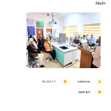
دقيقة.
١٨/٠٥/٢٠٢٦
Admin١vm
اخبار الكلية