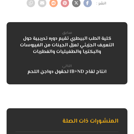
سابق
كلية الطب البيطري تقيم دوره تدريبية حول
التعريف الجزيئي لعزل الجينات من الفيروسات
والبكتريا والطفيليات والفطريات
التالي
انتاج لقاح IB+ND لحقول دواجن اللحم
المنشورات ذات الصلة