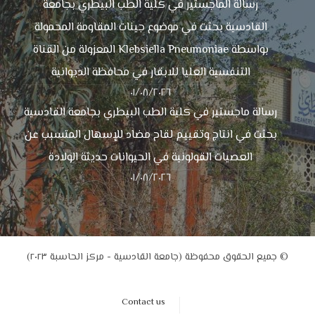
رسالة الماجستير في كلية الطب البيطري بجامعة
القادسية بحثت في موضوع جينات المقاومة المحمولة
بواسطة Klebsiella Pneumoniae المعزولة من القناة
التنفسية العليا للابقار في محافظة الديوانية
٠١/٠٨/٢٠٢٦
رسالة ماجستير في كلية الطب البيطري بجامعة القادسية
بحثت في انتاج وتقييم لقاح مضاد للإسهال المتسبب عن
العصيات القولونية في الحيوانات حديثة الولادة
٠١/٠٨/٢٠٢٦
© جميع الحقوق محفوظة (جامعة القادسية - مركز الحاسبة ٢٠٢٣)
Contact us