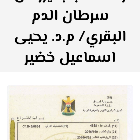
سرطان الدم
البقري/ م.د. يحيى
اسماعيل خضير