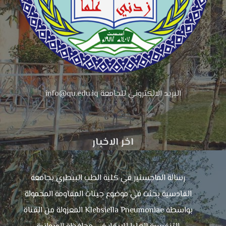
البريد الالكتروني للجامعة info@qu.edu.iq
اخر الاخبار
رسالة الماجستير في كلية الطب البيطري بجامعة
القادسية بحثت في موضوع جينات المقاومة المحمولة
بواسطة Klebsiella Pneumoniae المعزولة من القناة