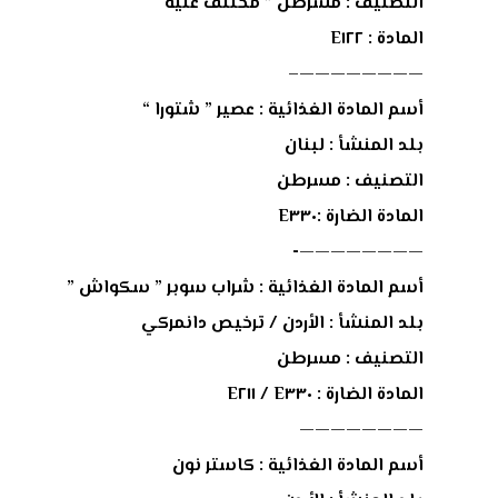
التصنيف : مسرطن ” مختلف عليه “
المادة : E١٢٢
————————–
أسم المادة الغذائية : عصير ” شتورا “
بلد المنشأ : لبنان
التصنيف : مسرطن
المادة الضارة :E٣٣٠
————————-
أسم المادة الغذائية : شراب سوبر ” سكواش ”
بلد المنشأ : اﻷردن / ترخيص دانمركي
التصنيف : مسرطن
المادة الضارة : E٣٣٠ / E٢١١
————————
أسم المادة الغذائية : كاستر نون